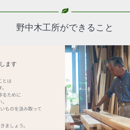
野中木工所ができること
します
ことは
す。
作るために
い。
いものを汲み取って
。
きましょう。