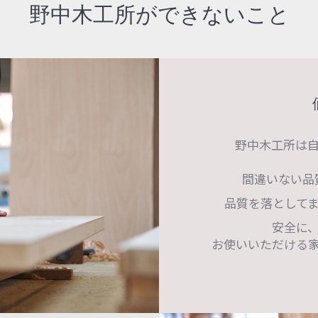
野中木工所ができないこと
野中木工所は
間違いない品
品質を落として
安全に
お使いいただける