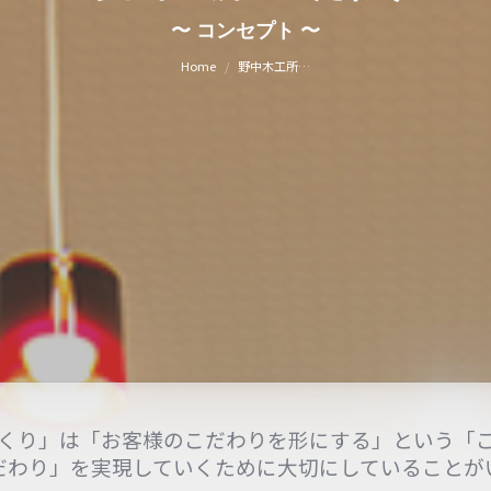
You are here:
〜 コンセプト 〜
Home
野中木工所…
くり」は「お客様のこだわりを形にする」という「
だわり」を実現していくために大切にしていることが