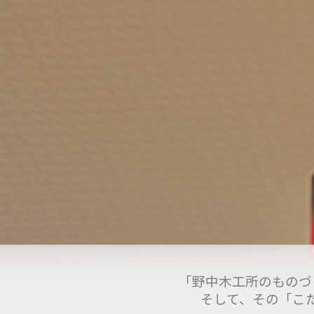
「野中木工所のものづ
そして、その「こ