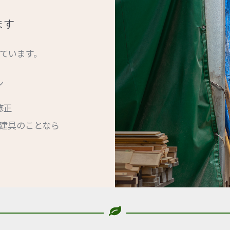
ます
ています。
ン
修正
建具のことなら
。