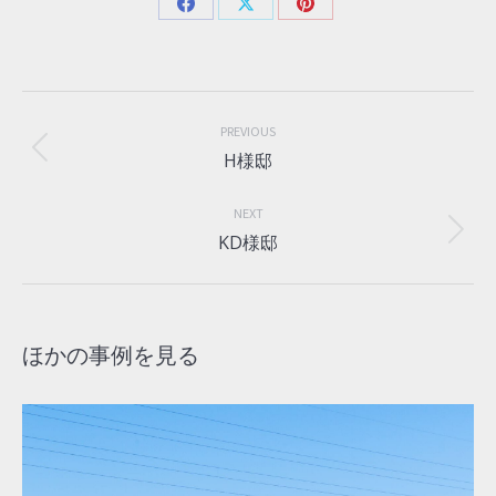
Share
Share
Share
on
on
on
Facebook
X
Pinterest
Project
navigation
PREVIOUS
Previous
H様邸
project:
NEXT
Next
KD様邸
project:
ほかの事例を見る