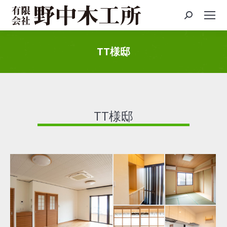
Search:
TT様邸
You are here:
TT様邸