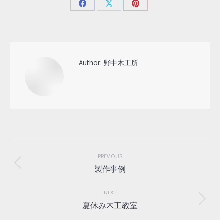
Share
Share
Share
on
on
on
Facebook
X
Pinterest
Author:
野中木工所
Post
navigation
PREVIOUS
Previous
製作事例
post:
NEXT
Next
夏休み木工教室
post: