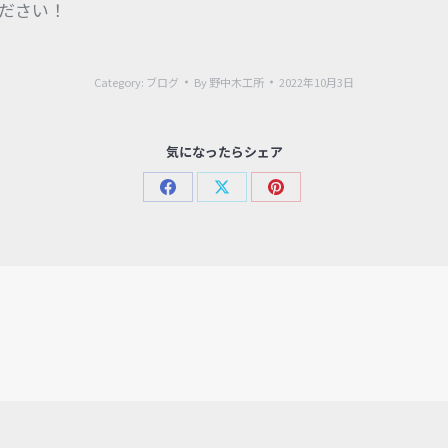
ださい！
Category:
ブログ
By
野中木工所
2022年10月3日
気になったらシェア
Share
Share
Share
on
on
on
Facebook
X
Pinterest