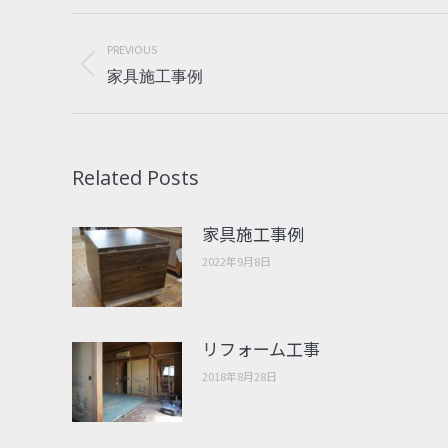
Post
navigation
PREVIOUS
Previous
家具施工事例
post:
Related Posts
家具施工事例
2022年9月8日
リフォーム工事
2018年8月28日