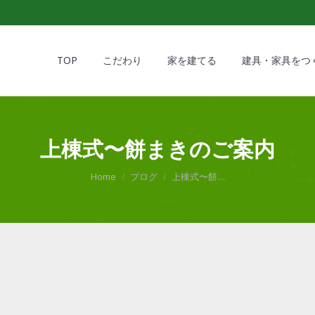
TOP
こだわり
家を建てる
建具・家具をつ
TOP
こだわり
家を建てる
建具・家具をつ
上棟式〜餅まきのご案内
You are here:
Home
ブログ
上棟式〜餅…