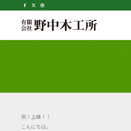
Facebook
X
Dribbble
page
page
page
opens
opens
opens
in
in
in
new
new
new
window
window
window
祝！上棟！！
こんにちは。