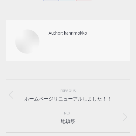
Share
Share
Share
on
on
on
Facebook
X
Pinterest
Author:
kanrimokko
Post
navigation
PREVIOUS
Previous
ホームページリニューアルしました！！
post:
NEXT
Next
地鎮祭
post: